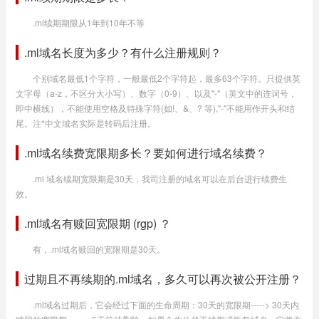
.ml续期期限从1年到10年不等
.ml域名长度为多少？有什么注册规则？
个别域名最低1个字符，一般最低2个字符起，最多63个字符。只提供英
文字母（a-z，不区分大小写）、数字（0-9）、以及"-"（英文中的连词号，
即中横线），不能使用空格及特殊字符(如!、&、? 等),"-"不能用作开头和结
尾。注*中文域名实际是转码后注册。
.ml域名续费宽限期多长？要如何进行域名续费？
.ml 域名续期宽限期是30天，我司注册的域名可以在后台进行续费生
效。
.ml域名有赎回宽限期 (rgp) ？
有，.ml域名赎回的宽限期是30天。
过期且不再续期的.ml域名，多久可以再次被公开注册？
.ml域名过期后，它会经过下面的生命周期：30天的宽限期-----> 30天内