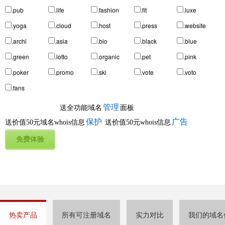
.pub
.life
.fashion
.fit
.luxe
.yoga
.cloud
.host
.press
.website
.archi
.asia
.bio
.black
.blue
.green
.lotto
.organic
.pet
.pink
.poker
.promo
.ski
.vote
.voto
.fans
管理
送全功能域名
面板
保护
广告
送价值50元域名whois信息
送价值50元whois信息
热卖产品
所有可注册域名
实力对比
我们的域名