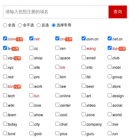
全选
全不选
反选
选择常用
.com
.net
.cn
.com.cn
.net.cn
.tv
.cc
.ren
.wang
.top
.vip
.shop
.space
.email
.club
.xyz
.site
.ink
.info
.mobi
.red
.pro
.kim
.ltd
.group
.biz
.work
.law
.beer
.store
.tech
.fun
.online
.art
.design
.wiki
.love
.center
.video
.social
.team
.show
.cool
.zone
.world
.today
.city
.chat
.company
.live
.fund
.gold
.plus
.guru
.run