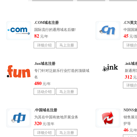
.COM域名注册
.CN英
国际流行的通用域名后缀!
中国国家
82
45
元/年
元/
.fun域名注册
.ink
专门针对泛娱乐行业打造的顶级域
新通用
312
名
元
480
元/年
.中国域名注册
NDNS
为其在中国有效地开展业务
销售展
320
护等
元/首年
46
元/