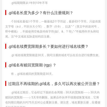
.gi续期期限从1年到10年不等
.gi域名长度为多少？有什么注册规则？
个别域名最低1个字符，一般最低2个字符起，最多63个字符。只提供英
文字母（a-z，不区分大小写）、数字（0-9）、以及"-"（英文中的连词号，
即中横线），不能使用空格及特殊字符(如!、&、? 等),"-"不能用作开头和结
尾。注*中文域名实际是转码后注册。
.gi域名续费宽限期多长？要如何进行域名续费？
.gi 域名续期宽限期是30天，我司注册的域名可以在后台进行续费生效。
.gi域名有赎回宽限期 (rgp) ？
有，.gi域名赎回的宽限期是30天。
过期且不再续期的.gi域名，多久可以再次被公开注册？
.gi域名过期后，它会经过下面的生命周期：30天的宽限期-----> 30天内
赎回的宽限期-------> 5天等待删除。如果合作伙伴不续期或恢复域名，它将
在到期日期的大约75天后对公众重新注册。请注意，域名重新注册，应遵循